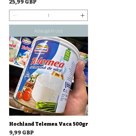
Preț
25,99 GBP
Adaugă în coș
Hochland Telemea Vaca 500gr
Preț
9,99 GBP