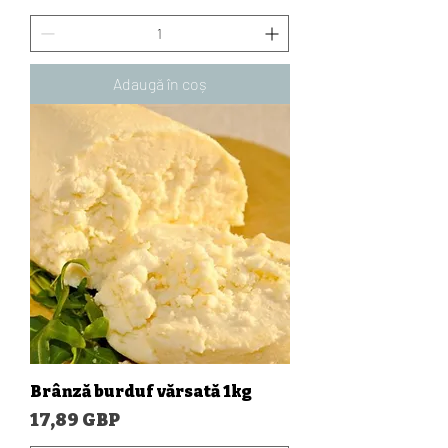
Adaugă în coș
Brânză burduf vărsată 1kg
Preț
17,89 GBP