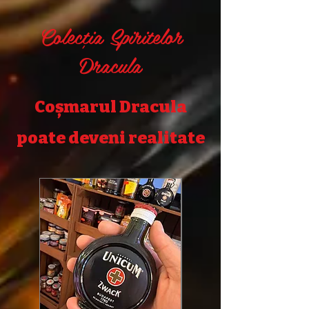
Colecția Spiritelor
Dracula
Coșmarul Dracula
poate deveni realitate