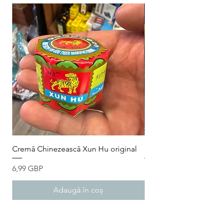
Cremă Chinezească Xun Hu original
Fares Ceai Colici Ba
Preț
Preț
6,99 GBP
3,50 GBP
Adaugă în coș