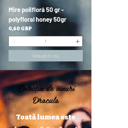
Mire polifloră 50 gr -
polyfloral honey 50gr
Preț
0,60 GBP
Adaugă în coș
Colecția de vinuri
Dracula
Toată lumea este