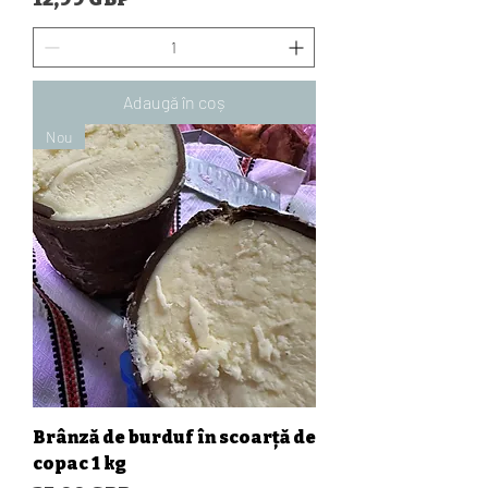
Adaugă în coș
Nou
Brânză de burduf în scoarță de
copac 1 kg