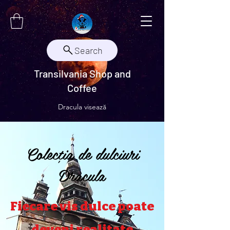
Search
Transilvania Shop and
Coffee
Dracula visează
Colecția de dulciuri
Dracula
Fiecare vis dulce poate
deveni realitate