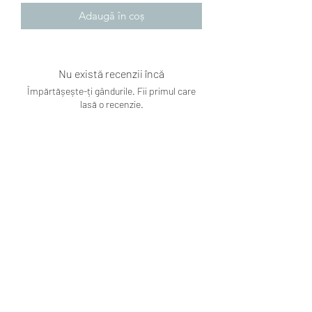
Adaugă în coș
Nu există recenzii încă
Împărtășește-ți gândurile. Fii primul care
lasă o recenzie.
Lasă o recenzie
Subscribe Form
Submit