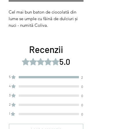
Cel mai bun baton de ciocolată din
lume se umple cu făină de dulciuri și
nuci - numită Coliva.
Recenzii
5.0
Evaluat(ă) cu 5 din 5 stele.
5
2
4
0
3
0
2
0
1
0