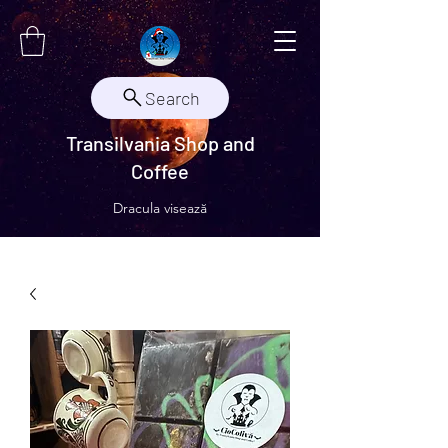
Search
Transilvania Shop and
Coffee
Dracula visează