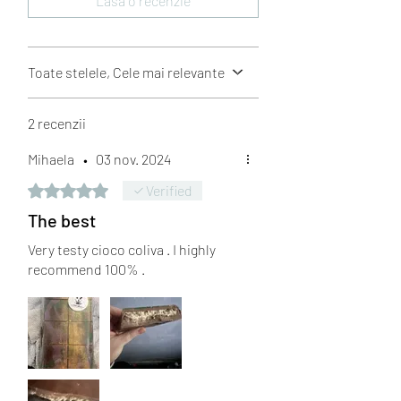
Lasă o recenzie
Toate stelele, Cele mai relevante
2 recenzii
Mihaela
•
03 nov. 2024
Evaluat(ă) cu 5 din 5 stele.
Verified
The best
Very testy cioco coliva . I highly
recommend 100% .