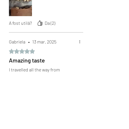
A fost utilă?
Da (2)
Gabriela
•
13 mar. 2025
Evaluat(ă) cu 5 din 5 stele.
Amazing taste
I travelled all the way from
Valencia, Spain, to Glasgow just to
try Ciocoliva because I’m a huge
coliva fan, and the idea sounded
incredible. I know, I might sound
crazy hahaha! The taste is really
interesting, as the chocolate
flavor doesn’t take away from
coliva’s unique essence. I think it’s
an amazing concept, and honestly,