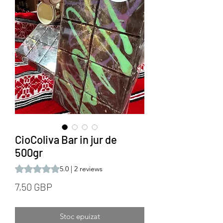
CioColiva Bar in jur de
500gr
Rating is 5.0 out of five stars based on 2 reviews
5.0 | 2 reviews
Preț
7,50 GBP
Stoc epuizat