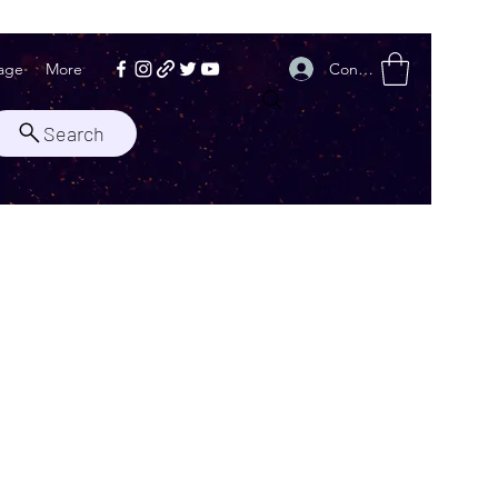
Conectează-te
age
More
Search