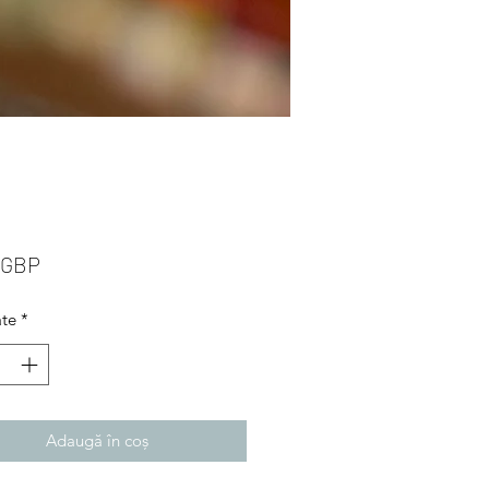
Preț
 GBP
ate
*
Adaugă în coș