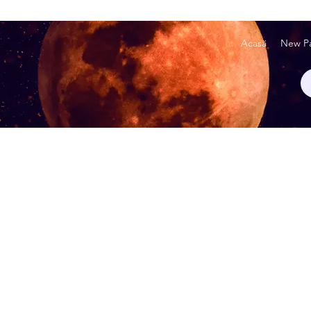
Acasă
New P