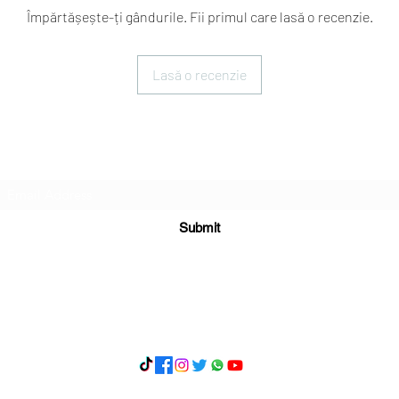
Împărtășește-ți gândurile. Fii primul care lasă o recenzie.
Lasă o recenzie
Subscribe Form
Submit
What's App 07898071107