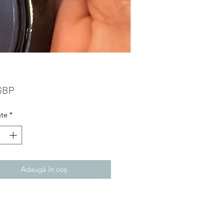
Preț
 GBP
ate
*
Adaugă în coș