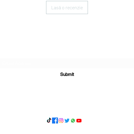
Lasă o recenzie
Subscribe Form
Submit
What's App 07898071107