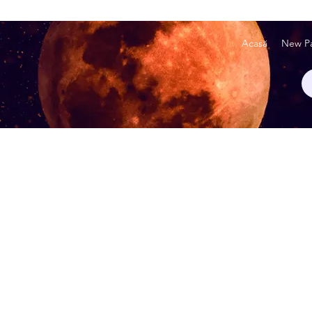
Acasă
New P