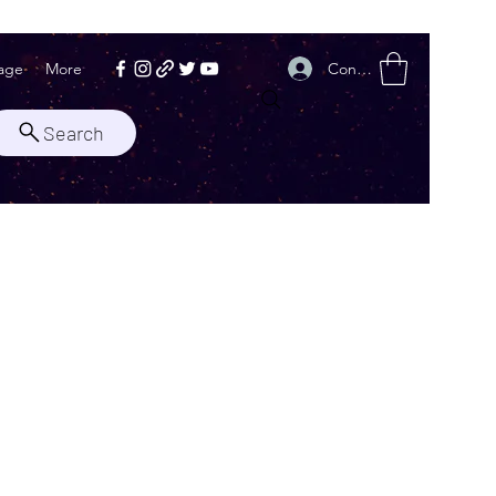
Conectează-te
age
More
Search