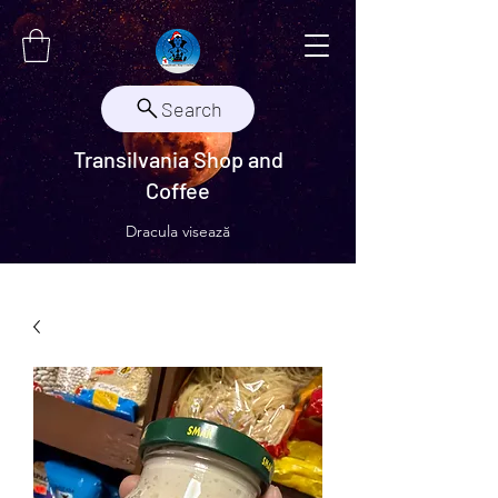
Search
Transilvania Shop and
Coffee
Dracula visează