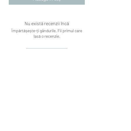
Nu există recenzii încă
Împărtășește-ți gândurile. Fii primul care
lasă o recenzie.
Lasă o recenzie
Subscribe Form
Submit