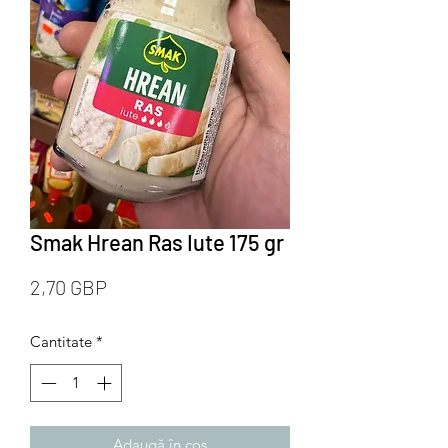
Smak Hrean Ras Iute 175 gr
Preț
2,70 GBP
Cantitate
*
Adaugă în coș