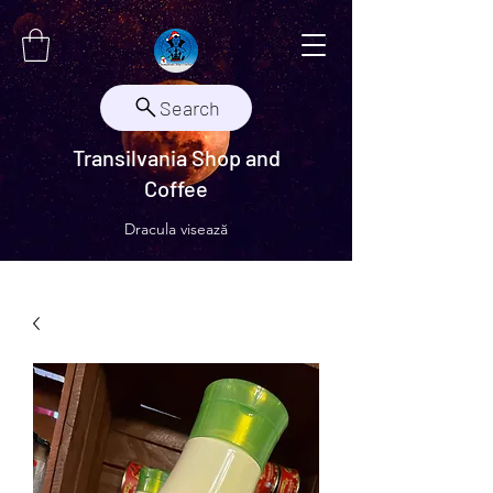
Search
Transilvania Shop and
Coffee
Dracula visează