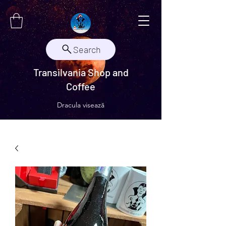
Search
Transilvania Shop and
Coffee
Dracula visează