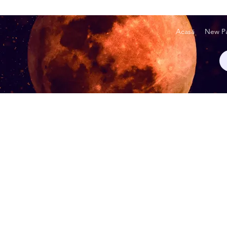
Acasă
New P