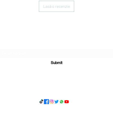
Lasă o recenzie
Subscribe Form
Submit
What's App 07898071107