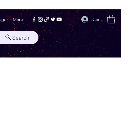
Conectează-te
age
More
Search