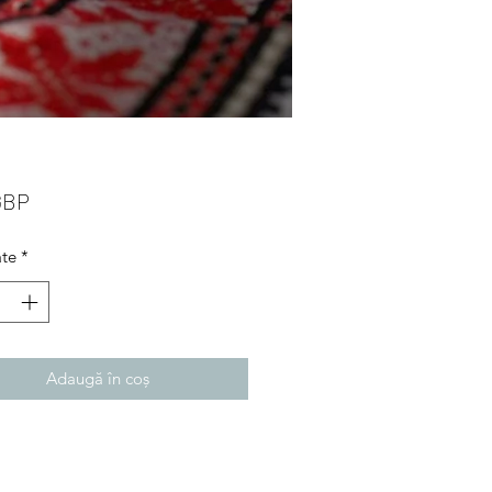
Preț
GBP
ate
*
Adaugă în coș