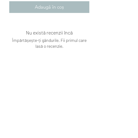
Adaugă în coș
Nu există recenzii încă
Împărtășește-ți gândurile. Fii primul care
lasă o recenzie.
Lasă o recenzie
Subscribe Form
Submit