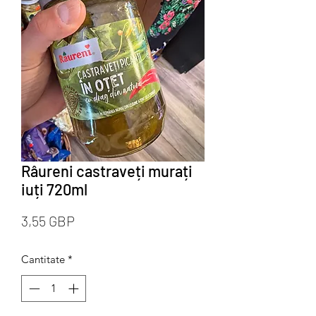
Râureni castraveți murați
iuți 720ml
Preț
3,55 GBP
Cantitate
*