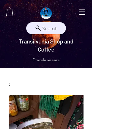
Search
Transilvania Shop and
Coffee
Dracula visează