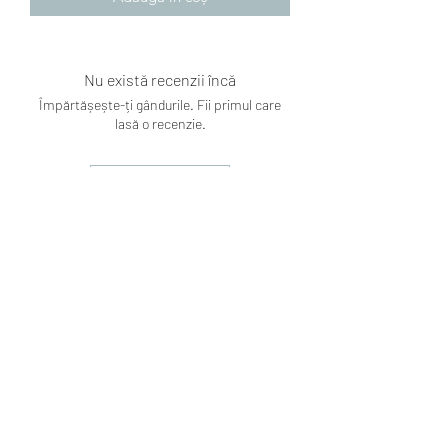
Nu există recenzii încă
Împărtășește-ți gândurile. Fii primul care
lasă o recenzie.
Lasă o recenzie
Subscribe Form
Submit