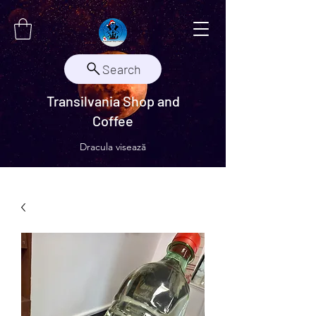
Search
Transilvania Shop and
Coffee
Dracula visează