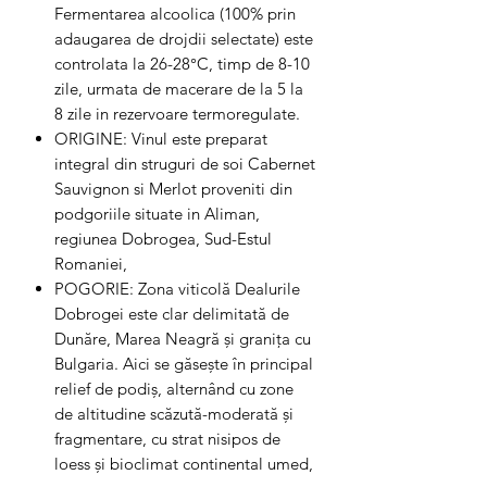
Fermentarea alcoolica (100% prin
adaugarea de drojdii selectate) este
controlata la 26-28°C, timp de 8-10
zile, urmata de macerare de la 5 la
8 zile in rezervoare termoregulate.
ORIGINE: Vinul este preparat
integral din struguri de soi Cabernet
Sauvignon si Merlot proveniti din
podgoriile situate in Aliman,
regiunea Dobrogea, Sud-Estul
Romaniei,
POGORIE: Zona viticolă Dealurile
Dobrogei este clar delimitată de
Dunăre, Marea Neagră și granița cu
Bulgaria. Aici se găsește în principal
relief de podiș, alternând cu zone
de altitudine scăzută-moderată și
fragmentare, cu strat nisipos de
loess și bioclimat continental umed,