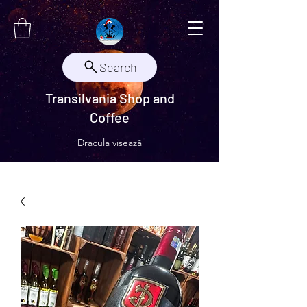
Search
Transilvania Shop and
Coffee
Dracula visează