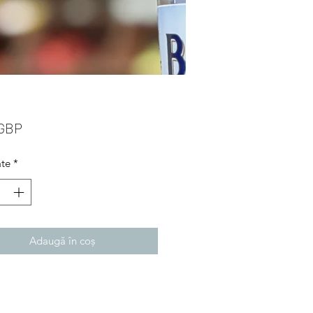
Preț
 GBP
ate
*
Adaugă în coș