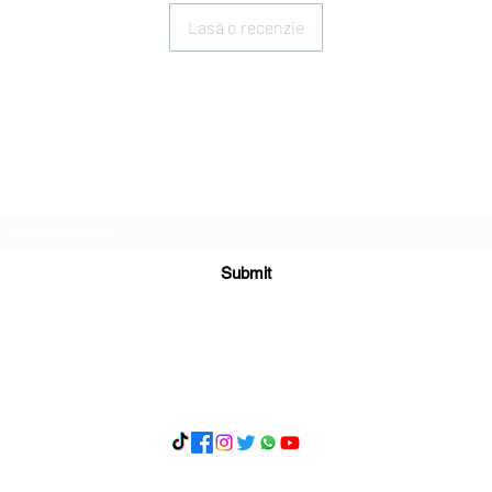
Lasă o recenzie
Subscribe Form
Submit
What's App 07898071107