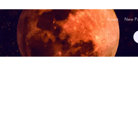
Acasă
New P