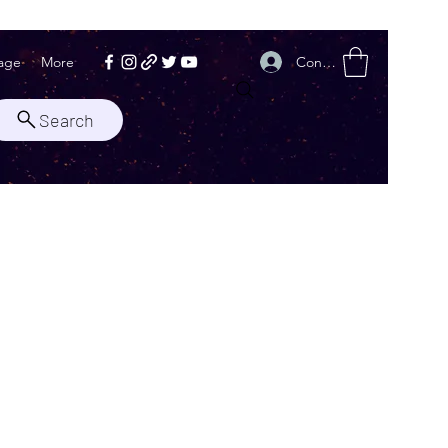
Conectează-te
age
More
Search