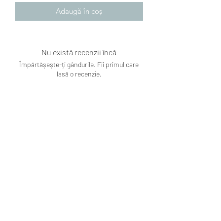
Adaugă în coș
Nu există recenzii încă
Împărtășește-ți gândurile. Fii primul care
lasă o recenzie.
Lasă o recenzie
Subscribe Form
Submit