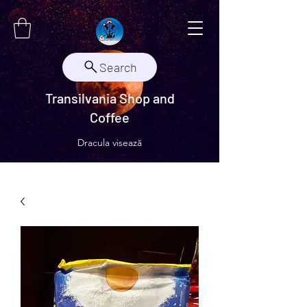
Search
Transilvania Shop and
Coffee
Dracula visează