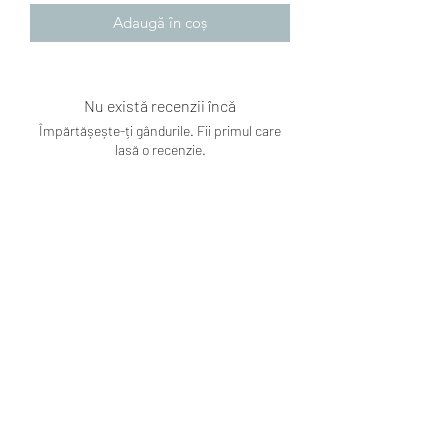
Adaugă în coș
Nu există recenzii încă
Împărtășește-ți gândurile. Fii primul care
lasă o recenzie.
Lasă o recenzie
Subscribe Form
Submit