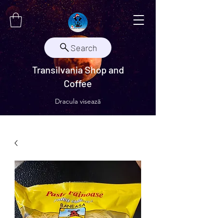
Search
Transilvania Shop and
Coffee
Dracula visează