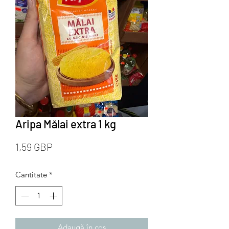
Aripa Mălai extra 1 kg
Preț
1,59 GBP
Cantitate
*
Adaugă în coș