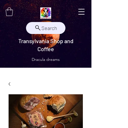
Search
Transylvania Shop and
Coffee
Dracula dreams