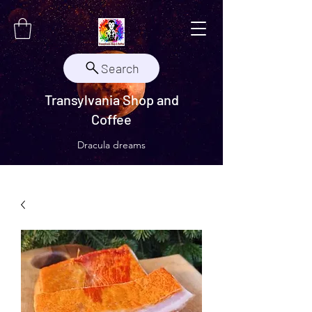
Search
Transylvania Shop and
Coffee
Dracula dreams